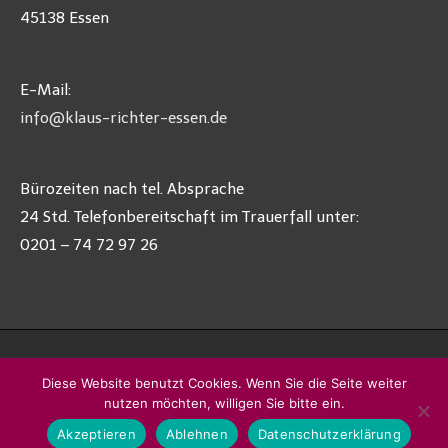
45138 Essen
E-Mail:
info@klaus-richter-essen.de
Bürozeiten nach tel. Absprache
24 Std. Telefonbereitschaft im Trauerfall unter:
0201 – 74 72 97 26
Impressum
Datenschutz
Diese Website benutzt Cookies. Wenn Sie die Seite weiter
nutzen möchten, willigen Sie bitte ein.
Copyright © 2026 Richter Bestattungen
Akzeptieren
Ablehnen
Datenschutzerklärung